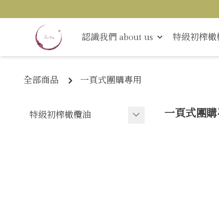
認識我們 about us
特級初榨橄
全部商品
一頁式團購專用
一頁式團購
特級初榨橄欖油
卡薩斯 花都 Casas de Hual
do
-
單一品種
-
Coupage
-
鐵桶