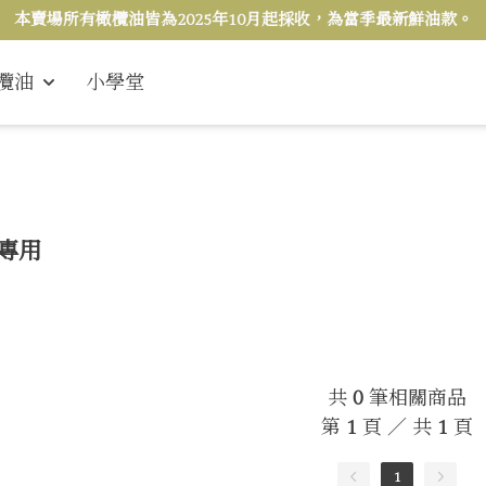
本賣場所有橄欖油皆為2025年10月起採收，為當季最新鮮油款。
欖油
小學堂
專用
共
0
筆相關商品
第
1
頁 ／ 共
1
頁
1