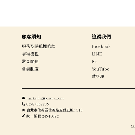
梅爾雷赫 Melgarejo
-
Premium系列
-
莊園款系列瓶裝
顧客須知
追蹤我們
-
莊園款系列鐵桶
服務及隱私權條款
Facebook
購物流程
LINE
常見問題
IG
會員制度
YouTube
愛料理
marketing@josvino.com
02-87867735
台北市信義區信義路五段五號4C16
統一編號 24546092
C